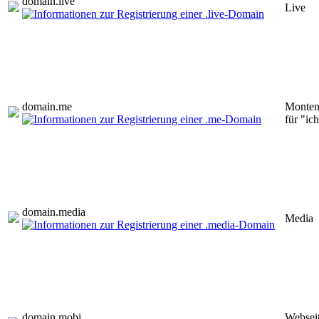
domain.
live
Live
domain.
me
Montene
für "ic
domain.
media
Media
domain.
mobi
Webseit