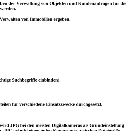
Neben der Verwaltung von Objekten und Kundenanfragen für die
 werden.
nd Verwalten von Immobilien ergeben.
chtige Suchbegriffe einbinden).
eilen für verschiedene Einsatzzwecke durchgesetzt.
r wird JPG bei den meisten Digitalkameras als Grundeinstellung
en. JPG erlaubt einen guten Kompromiss zwischen Dateigröße