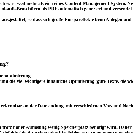
h es ist weit mehr als ein reines Content-Management-System. 
inkaufs-Broschüren als PDF automatisch generiert und versendet
en ausgestattet, so dass sich große Einspareffekte beim Anlegen u
ung?
nenoptimierung.
d die viel wichtigere inhaltliche Optimierung (gute Texte, die wi
 erkennbar an der Dateiendung, mit verschiedenen Vor- und Nacht
 da trotz hoher Auflösung wenig Speicherplatz benötigt wird. Dahe
rtefakte (als Rauschen oder Pixelfehler war zu nehmen) entsteh