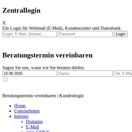
Zentrallogin
X
Ein Login für Webmail (E-Mail), Kundencenter und Datenbank
Anleitung: Webmail
Anleitung: E-Mail auf Endgerät einrichten
Beratungstermin vereinbaren
Sagen Sie uns, wann wir Sie beraten dürfen.
Ja, ich habe die
Datenschutzerklärung
zur Kenntnis genommen und bin damit einverstan
Anfrage genutzt und ich bin mit der Kontaktaufnahme einverstanden.
Beratungstermin vereinbaren
|
Kundenlogin
Home
Unternehmen
Internet
Domains
E-Mail