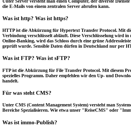
Unter Server versteht man einen Computer, der diverste Dienste a
die E-Mails von einem zentralen Server abrufen kann.
Was ist http? Was ist https?
HTTP ist die Abkürzung für Hypertext Transfer Protocol. Mit die
Verbindung verschlüsselt abläuft. Diese Verschlüsselung wird i
Online-Banking, wird das Schloss durch eine grüne Addressleiste e
geprüft wurde. Sensible Daten dürfen in Deutschland nur per 
Was ist FTP? Was ist sFTP?
FTP ist die Abkürzung für File Transfer Protocol. Mit diesem 
spezielles Programm. Daher empfehlen wir den Up- und Download 
handelt.
Für was steht CMS?
Unter CMS (Content Management System) versteht man Systeme, mi
Bereiche Spezialisieren. Wie etwa unser "ReiseCMS" oder "Im
Was ist immo-Publish?