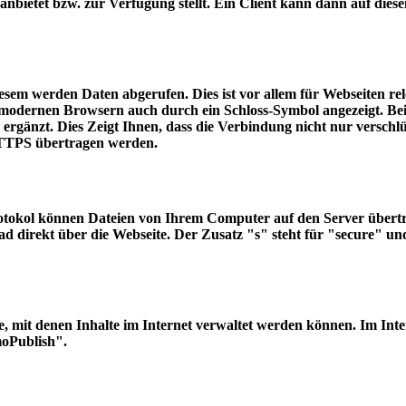
nbietet bzw. zur Verfügung stellt. Ein Client kann dann auf diese
sem werden Daten abgerufen. Dies ist vor allem für Webseiten rele
n modernen Browsern auch durch ein Schloss-Symbol angezeigt. Be
rgänzt. Dies Zeigt Ihnen, dass die Verbindung nicht nur verschlüsse
HTTPS übertragen werden.
Protokol können Dateien von Ihrem Computer auf den Server übert
direkt über die Webseite. Der Zusatz "s" steht für "secure" und 
t denen Inhalte im Internet verwaltet werden können. Im Interne
moPublish".