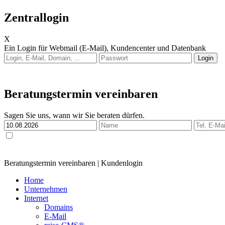
Zentrallogin
X
Ein Login für Webmail (E-Mail), Kundencenter und Datenbank
Anleitung: Webmail
Anleitung: E-Mail auf Endgerät einrichten
Beratungstermin vereinbaren
Sagen Sie uns, wann wir Sie beraten dürfen.
Ja, ich habe die
Datenschutzerklärung
zur Kenntnis genommen und bin damit einverstan
Anfrage genutzt und ich bin mit der Kontaktaufnahme einverstanden.
Beratungstermin vereinbaren
|
Kundenlogin
Home
Unternehmen
Internet
Domains
E-Mail